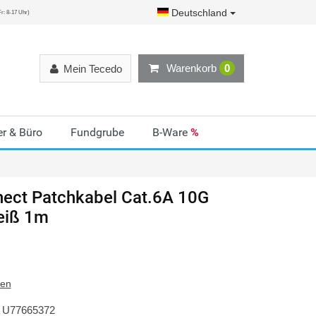
Deutschland
r: 8-17 Uhr)
Warenkorb
0
Mein Tecedo
r & Büro
Fundgrube
B-Ware
%
nect
Patchkabel Cat.6A 10G
iß 1m
ten
U77665372