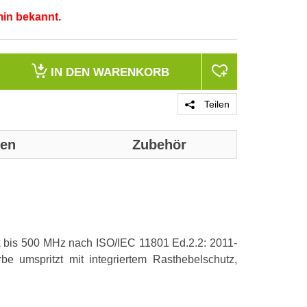
min bekannt.
IN DEN
WARENKORB
Teilen
nen
Zubehör
Genaue technis
Kabeltyp
k bis 500 MHz nach ISO/IEC 11801 Ed.2.2: 2011-
Kategorie
e umspritzt mit integriertem Rasthebelschutz,
Länge
Steckverbinde