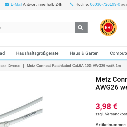
E-Mail
Antwort innerhalb 24h
Hotline:
06036-726199-0
(Mo-F
Bad
Haushaltsgroßgeräte
Haus & Garten
Compute
abel Diverse
Metz Connect Patchkabel Cat.6A 10G AWG26 weiß 1m
Metz Con
AWG26 we
3,98
€
zzgl.
Versandkos
Artikelnummer: