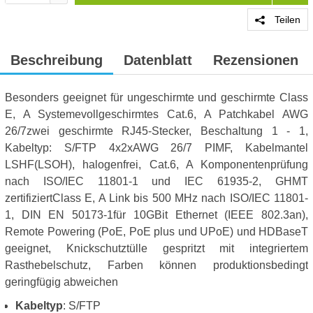
Teilen
Beschreibung
Datenblatt
Rezensionen
Besonders geeignet für ungeschirmte und geschirmte Class
E, A Systemevollgeschirmtes Cat.6, A Patchkabel AWG
26/7zwei geschirmte RJ45-Stecker, Beschaltung 1 - 1,
Kabeltyp: S/FTP 4x2xAWG 26/7 PIMF, Kabelmantel
LSHF(LSOH), halogenfrei, Cat.6, A Komponentenprüfung
nach ISO/IEC 11801-1 und IEC 61935-2, GHMT
zertifiziertClass E, A Link bis 500 MHz nach ISO/IEC 11801-
1, DIN EN 50173-1für 10GBit Ethernet (IEEE 802.3an),
Remote Powering (PoE, PoE plus und UPoE) und HDBaseT
geeignet, Knickschutztülle gespritzt mit integriertem
Rasthebelschutz, Farben können produktionsbedingt
geringfügig abweichen
Kabeltyp
: S/FTP