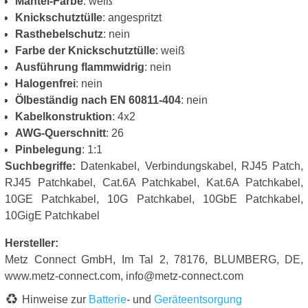
Mantel-Farbe
: weiß
Knickschutztülle
: angespritzt
Rasthebelschutz
: nein
Farbe der Knickschutztülle
: weiß
Ausführung flammwidrig
: nein
Halogenfrei
: nein
Ölbeständig nach EN 60811-404
: nein
Kabelkonstruktion
: 4x2
AWG-Querschnitt
: 26
Pinbelegung
: 1:1
Suchbegriffe:
Datenkabel, Verbindungskabel, RJ45 Patch,
RJ45 Patchkabel, Cat.6A Patchkabel, Kat.6A Patchkabel,
10GE Patchkabel, 10G Patchkabel, 10GbE Patchkabel,
10GigE Patchkabel
Hersteller:
Metz Connect GmbH, Im Tal 2, 78176, BLUMBERG, DE,
www.metz-connect.com, info@metz-connect.com
Hinweise zur
Batterie
- und
Geräteentsorgung