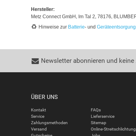
Hersteller:
Metz Connect GmbH, Im Tal 2, 78176, BLUMBE
Hinweise zur
Batterie
- und
Geräteentsorgung
Newsletter abonnieren und keine
ÜBER UNS
Kontakt
FAQs
Service
Lieferservice
Zahlungsmethoden
Sitemap
Versand
Online-Streitschlichtun
Gutscheine
Jobs