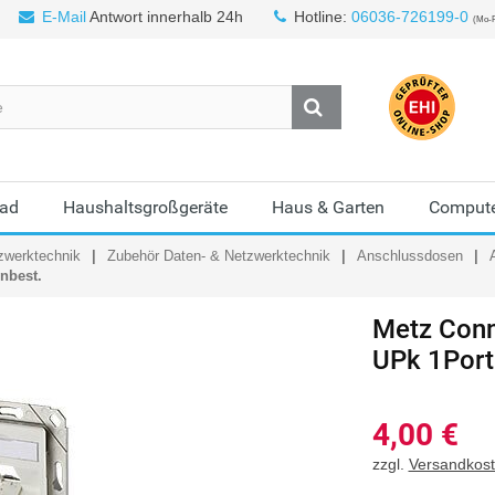
E-Mail
Antwort innerhalb 24h
Hotline:
06036-726199-0
(Mo-F
Bad
Haushaltsgroßgeräte
Haus & Garten
Compute
zwerktechnik
Zubehör Daten- & Netzwerktechnik
Anschlussdosen
nbest.
Metz Con
UPk 1Port
4,00
€
zzgl.
Versandkos