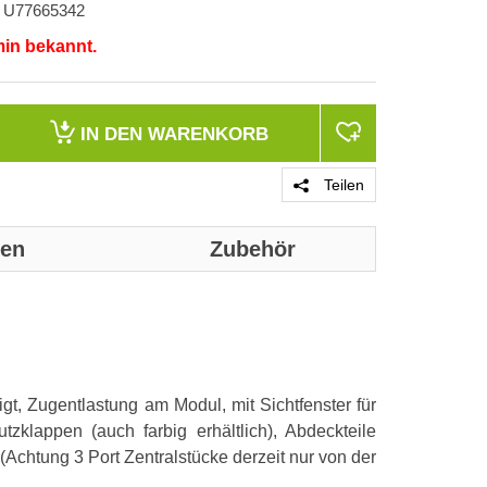
U77665342
min bekannt.
IN DEN
WARENKORB
Teilen
nen
Zubehör
Genaue technis
Aufputzmonta
t, Zugentlastung am Modul, mit Sichtfenster für
Unterputzmon
zklappen (auch farbig erhältlich), Abdeckteile
Kanaleinbau
Achtung 3 Port Zentralstücke derzeit nur von der