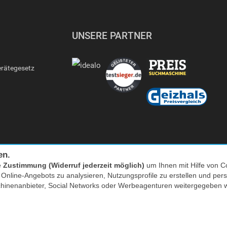
UNSERE PARTNER
erätegesetz
en.
e
Zustimmung (Widerruf jederzeit möglich)
um Ihnen mit Hilfe von Co
s Online-Angebots zu analysieren, Nutzungsprofile zu erstellen und p
Facebook
|
twitter
chinenanbieter, Social Networks oder Werbeagenturen weitergegeben 
nkl. MwSt. zzgl. Versand | *) Unverbindliche Preisempfehlung | **) Ehemaliger