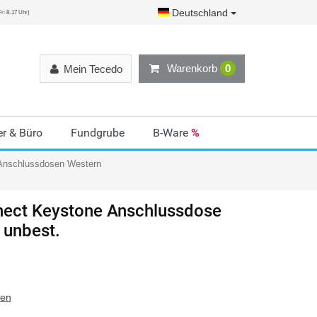
Deutschland
r: 8-17 Uhr)
Warenkorb
0
Mein Tecedo
r & Büro
Fundgrube
B-Ware
%
Anschlussdosen Western
nect
Keystone Anschlussdose
 unbest.
ten