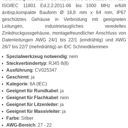
ISO/IEC 11801 Ed.2.2:2011-06 bis 1000 MHz erfüllt
&nbsp,kompakte Bauform Ø 16,8 mm x 64 mm, IP67
geschütztes Gehäuse in Verbindung mit geeigneten
Leitungen, industrietaugliches veredeltes
Zinkdruckgussgehäuse, montagefreundlicher Anschluss von
Datenleitungen AWG 24/1 bis 22/1 (eindrähtig) und AWG
26/7 bis 22/7 (mehrdrähtig) an IDC Schneidklemmen
Spezialwerkzeug notwendig
: nein
Steckverbindertyp
: RJ45 8(8)
Ausführung
: CV025347
Geschirmt
: ja
Kategorie
: 6A (IEC)
Geeignet für Rundkabel
: ja
Geeignet für Flachkabel
: nein
Geeignet für Litzenleiter
: ja
Geeignet für Massivleiter
: ja
Farbe
: Silber
AWG-Bereich
: 27 - 22