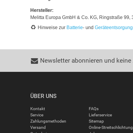
Hersteller:
Melitta Europa GmbH & Co. KG, Ringstraße 99,
Hinweise zur
Batterie
- und
Geräteentsorgung
Newsletter abonnieren und keine
ÜBER UNS
Kontakt
FAQs
Service
Lieferservice
Zahlungsmethoden
Sitemap
Versand
Online-Streitschlichtun