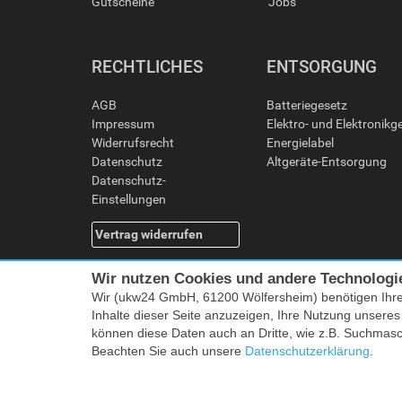
Gutscheine
Jobs
RECHTLICHES
ENTSORGUNG
AGB
Batteriegesetz
Impressum
Elektro- und Elektronikg
Widerrufsrecht
Energielabel
Datenschutz
Altgeräte-Entsorgung
Datenschutz-
Einstellungen
Vertrag widerrufen
Wir nutzen Cookies und andere Technologi
Wir (ukw24 GmbH, 61200 Wölfersheim) benötigen Ihr
Inhalte dieser Seite anzuzeigen, Ihre Nutzung unsere
können diese Daten auch an Dritte, wie z.B. Suchmas
Beachten Sie auch unsere
Datenschutzerklärung
.
Alle Preise i