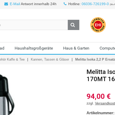
E-Mail
Antwort innerhalb 24h
Hotline:
06036-726199-0
(Mo-F
Bad
Haushaltsgroßgeräte
Haus & Garten
Compute
ehör Kaffe & Tee
Kannen, Tassen & Gläser
Melitta Isoka 2,2 P Ersa
Melitta
Is
170MT 16
94,00
€
zzgl.
Versandkos
Artikelnummer: