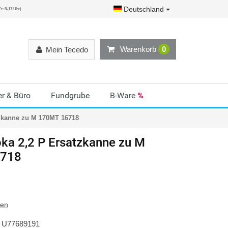
Deutschland
r: 8-17 Uhr)
Warenkorb
0
Mein Tecedo
r & Büro
Fundgrube
B-Ware
%
tzkanne zu M 170MT 16718
oka 2,2 P Ersatzkanne zu M
718
ten
U77689191