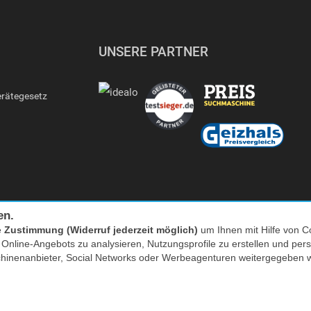
UNSERE PARTNER
erätegesetz
en.
e
Zustimmung (Widerruf jederzeit möglich)
um Ihnen mit Hilfe von Co
s Online-Angebots zu analysieren, Nutzungsprofile zu erstellen und p
Facebook
|
twitter
chinenanbieter, Social Networks oder Werbeagenturen weitergegeben 
nkl. MwSt. zzgl. Versand | *) Unverbindliche Preisempfehlung | **) Ehemaliger