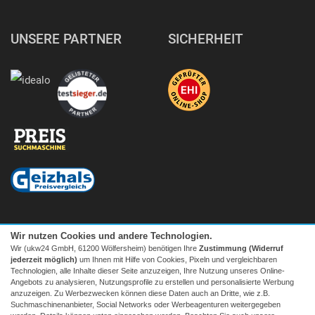
UNSERE PARTNER
SICHERHEIT
Wir nutzen Cookies und andere Technologien.
Wir (ukw24 GmbH, 61200 Wölfersheim) benötigen Ihre
Zustimmung (Widerruf
jederzeit möglich)
um Ihnen mit Hilfe von Cookies, Pixeln und vergleichbaren
Technologien, alle Inhalte dieser Seite anzuzeigen, Ihre Nutzung unseres Online-
Angebots zu analysieren, Nutzungsprofile zu erstellen und personalisierte Werbung
anzuzeigen. Zu Werbezwecken können diese Daten auch an Dritte, wie z.B.
Suchmaschinenanbieter, Social Networks oder Werbeagenturen weitergegeben
Facebook
|
twitter