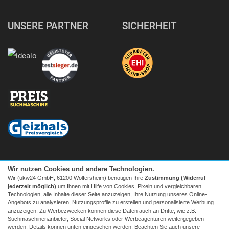
UNSERE PARTNER
SICHERHEIT
Wir nutzen Cookies und andere Technologien.
Wir (ukw24 GmbH, 61200 Wölfersheim) benötigen Ihre
Zustimmung (Widerruf
jederzeit möglich)
um Ihnen mit Hilfe von Cookies, Pixeln und vergleichbaren
Technologien, alle Inhalte dieser Seite anzuzeigen, Ihre Nutzung unseres Online-
Angebots zu analysieren, Nutzungsprofile zu erstellen und personalisierte Werbung
anzuzeigen. Zu Werbezwecken können diese Daten auch an Dritte, wie z.B.
Suchmaschinenanbieter, Social Networks oder Werbeagenturen weitergegeben
Facebook
|
twitter
werden. Details können unten eingesehen werden. Beachten Sie auch unsere