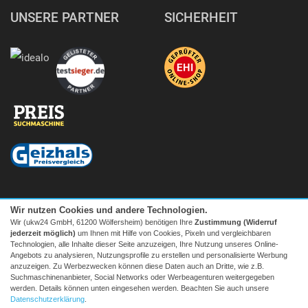
UNSERE PARTNER
SICHERHEIT
Wir nutzen Cookies und andere Technologien.
Wir (ukw24 GmbH, 61200 Wölfersheim) benötigen Ihre
Zustimmung (Widerruf
jederzeit möglich)
um Ihnen mit Hilfe von Cookies, Pixeln und vergleichbaren
Technologien, alle Inhalte dieser Seite anzuzeigen, Ihre Nutzung unseres Online-
Angebots zu analysieren, Nutzungsprofile zu erstellen und personalisierte Werbung
anzuzeigen. Zu Werbezwecken können diese Daten auch an Dritte, wie z.B.
Suchmaschinenanbieter, Social Networks oder Werbeagenturen weitergegeben
Facebook
|
twitter
werden. Details können unten eingesehen werden. Beachten Sie auch unsere
© 2026 Tecedo
Datenschutzerklärung
.