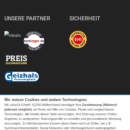
UNSERE PARTNER
SICHERHEIT
Wir nutzen Cookies und andere Technologien.
Wir (ukw24 GmbH, 61200 Wölfersheim) benötigen Ihre
Zustimmung (Widerruf
jederzeit möglich)
um Ihnen mit Hilfe von Cookies, Pixeln und vergleichbaren
Technologien, alle Inhalte dieser Seite anzuzeigen, Ihre Nutzung unseres Online-
Angebots zu analysieren, Nutzungsprofile zu erstellen und personalisierte Werbung
anzuzeigen. Zu Werbezwecken können diese Daten auch an Dritte, wie z.B.
Suchmaschinenanbieter, Social Networks oder Werbeagenturen weitergegeben