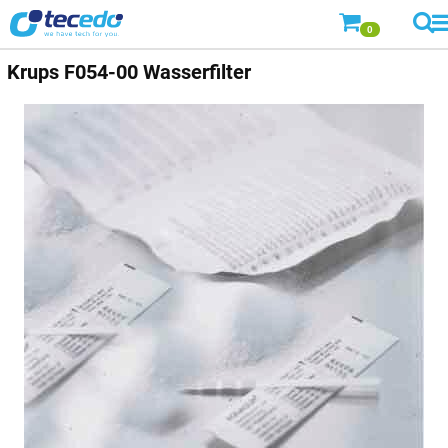
0
Krups
F054-00 Wasserfilter