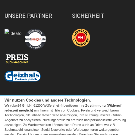
UNSERE PARTNER
SICHERHEIT
Wir nutzen Cookies und andere Technologien.
Wir (ukw24 GmbH, 61200 Wölfersheim) benötigen Ihre
Zustimmung (Widerruf
jederzeit möglich)
um Ihnen mit Hilfe von Cookies, Pixeln und vergleichbaren
Technologien, alle Inhalte dieser Seite anzuzeigen, Ihre Nutzung unseres Online-
Angebots zu analysieren, Nutzungsprofile zu erstellen und personalisierte Werbung
anzuzeigen. Zu Werbezwecken können diese Daten auch an Dritte, wie z.B.
Suchmaschinenanbieter, Social Networks oder Werbeagenturen weitergegeben
Facebook
|
twitter
werden. Details können unten eingesehen werden. Beachten Sie auch unsere