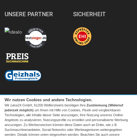
UNSERE PARTNER
SICHERHEIT
Wir nutzen Cookies und andere Technologien.
Wir (ukw24 GmbH, 61200 Wölfersheim) benötigen Ihre
Zustimmung (Widerruf
jederzeit möglich)
um Ihnen mit Hilfe von Cookies, Pixeln und vergleichbaren
Technologien, alle Inhalte dieser Seite anzuzeigen, Ihre Nutzung unseres Online-
Angebots zu analysieren, Nutzungsprofile zu erstellen und personalisierte Werbung
anzuzeigen. Zu Werbezwecken können diese Daten auch an Dritte, wie z.B.
Suchmaschinenanbieter, Social Networks oder Werbeagenturen weitergegeben
Facebook
|
twitter
werden. Details können unten eingesehen werden. Beachten Sie auch unsere