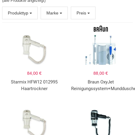
(alle Produkte angezeigt)
Produkttyp
Marke
Preis
84,00 €
88,00 €
Starmix HFW12 012995
Braun OxyJet
Haartrockner
Reinigungssystem+Munddusch