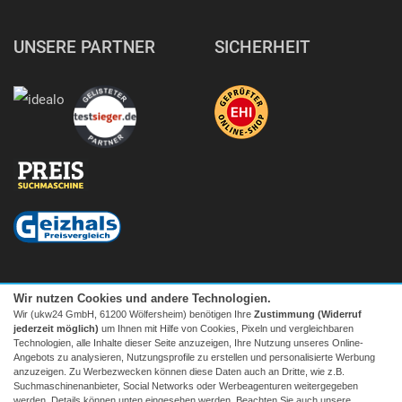
UNSERE PARTNER
SICHERHEIT
Wir nutzen Cookies und andere Technologien.
Wir (ukw24 GmbH, 61200 Wölfersheim) benötigen Ihre
Zustimmung (Widerruf
jederzeit möglich)
um Ihnen mit Hilfe von Cookies, Pixeln und vergleichbaren
Technologien, alle Inhalte dieser Seite anzuzeigen, Ihre Nutzung unseres Online-
Angebots zu analysieren, Nutzungsprofile zu erstellen und personalisierte Werbung
anzuzeigen. Zu Werbezwecken können diese Daten auch an Dritte, wie z.B.
Suchmaschinenanbieter, Social Networks oder Werbeagenturen weitergegeben
Facebook
|
twitter
werden. Details können unten eingesehen werden. Beachten Sie auch unsere