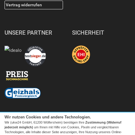
Vertrag widerrufen
UNSERE PARTNER
SICHERHEIT
Wir nutzen Cookies und andere Technologien.
Wir (ukw24 GmbH, 61200 Wölfersheim) benötigen Ihre
Zustimmung (Widerruf
jederzeit möglich)
um Ihnen mit Hilfe von Cookies, Pixeln und vergleichbaren
Technologien, alle Inhalte dieser Seite anzuzeigen, Ihre Nutzung unseres Online-