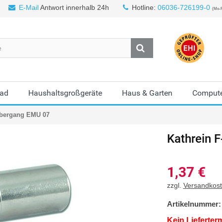
E-Mail
Antwort innerhalb 24h
Hotline:
06036-726199-0
(Mo-F
Bad
Haushaltsgroßgeräte
Haus & Garten
Compute
Übergang EMU 07
Kathrein
F
1,37
€
zzgl.
Versandkos
Artikelnummer:
Kein Lieferter