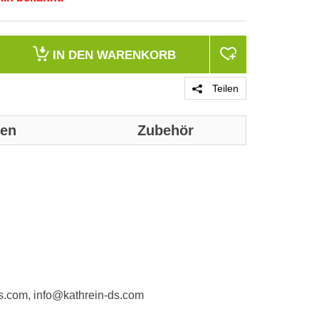
IN DEN
WARENKORB
Teilen
nen
Zubehör
Genaue technis
Anschlüsse u
Anschluss 1
Anschluss 2
Steckverbinde
s.com, info@kathrein-ds.com
Steckverbinde