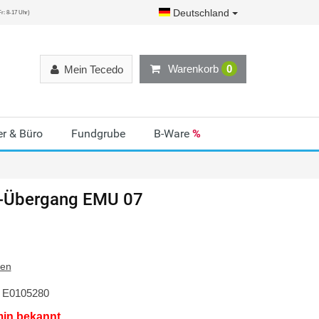
Deutschland
r: 8-17 Uhr)
Warenkorb
0
Mein Tecedo
r & Büro
Fundgrube
B-Ware
%
-Übergang EMU 07
ten
E0105280
min bekannt.