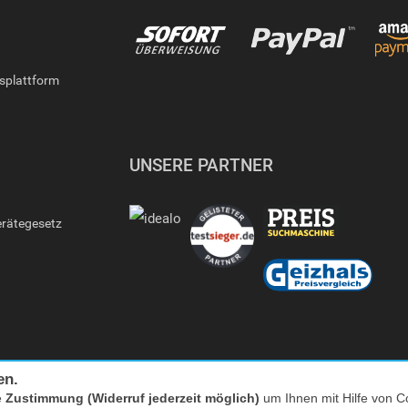
gsplattform
UNSERE PARTNER
erätegesetz
en.
e
Zustimmung (Widerruf jederzeit möglich)
um Ihnen mit Hilfe von Co