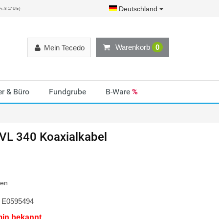
Deutschland
r: 8-17 Uhr)
Warenkorb
0
Mein Tecedo
r & Büro
Fundgrube
B-Ware
%
VL 340 Koaxialkabel
ten
E0595494
min bekannt.