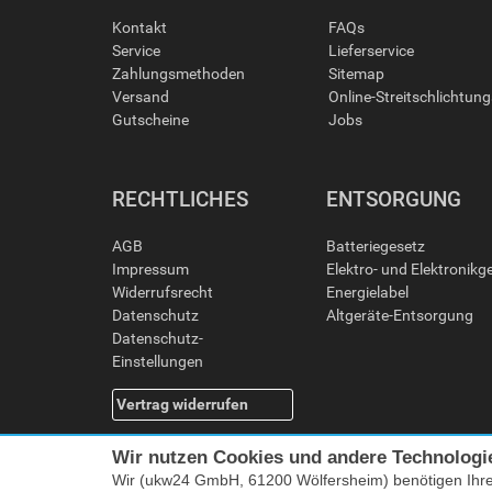
Kontakt
FAQs
Service
Lieferservice
Zahlungsmethoden
Sitemap
Versand
Online-Streitschlichtun
Gutscheine
Jobs
RECHTLICHES
ENTSORGUNG
AGB
Batteriegesetz
Impressum
Elektro- und Elektronikg
Widerrufsrecht
Energielabel
Datenschutz
Altgeräte-Entsorgung
Datenschutz-
Einstellungen
Vertrag widerrufen
Wir nutzen Cookies und andere Technologi
Wir (ukw24 GmbH, 61200 Wölfersheim) benötigen Ihr