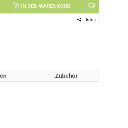
IN DEN
WARENKORB
Teilen
nen
Zubehör
Genaue technis
Technische D
Produktfarbe
Material