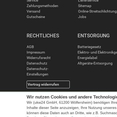
Service
Lieferservice
Zahlungsmethoden
Sitemap
Versand
Online-Streitschlichtun
Gutscheine
Jobs
RECHTLICHES
ENTSORGUNG
AGB
Batteriegesetz
Impressum
Elektro- und Elektronikg
Widerrufsrecht
Energielabel
Datenschutz
Altgeräte-Entsorgung
Datenschutz-
Einstellungen
Vertrag widerrufen
Wir nutzen Cookies und andere Technologi
Wir (ukw24 GmbH, 61200 Wölfersheim) benötigen Ihr
Inhalte dieser Seite anzuzeigen, Ihre Nutzung unsere
können diese Daten auch an Dritte, wie z.B. Suchmas