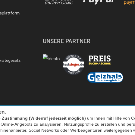
gsplattform
UNSERE PARTNER
erätegesetz
en.
e
Zustimmung (Widerruf jederzeit möglich)
um Ihnen mit Hilfe von Co
s Online-Angebots zu analysieren, Nutzungsprofile zu erstellen und p
Facebook
|
twitter
chinenanbieter, Social Networks oder Werbeagenturen weitergegeben 