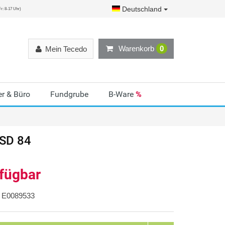
Deutschland
r: 8-17 Uhr)
Warenkorb
0
Mein Tecedo
r & Büro
Fundgrube
B-Ware
%
SD 84
rfügbar
E0089533