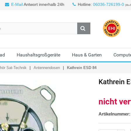
E-Mail
Antwort innerhalb 24h
Hotline:
06036-726199-0
(Mo-F
Bad
Haushaltsgroßgeräte
Haus & Garten
Compute
ör Sat-Technik
Antennendosen
Kathrein ESD 84
Kathrein
E
nicht ve
Artikelnummer: