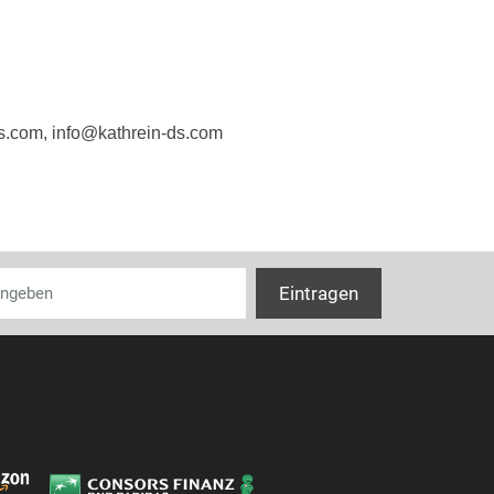
Stecker
Anschlüsse u
s.com, info@kathrein-ds.com
Anzahl Anschl