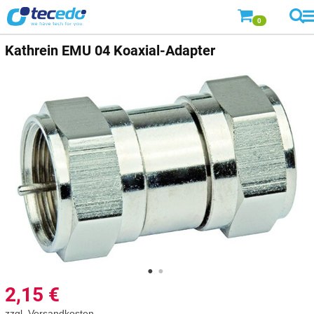
0
Kathrein
EMU 04 Koaxial-Adapter
2,15
€
zzgl.
Versandkosten