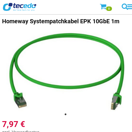
0
Homeway
Systempatchkabel EPK 10GbE 1m
7,97
€