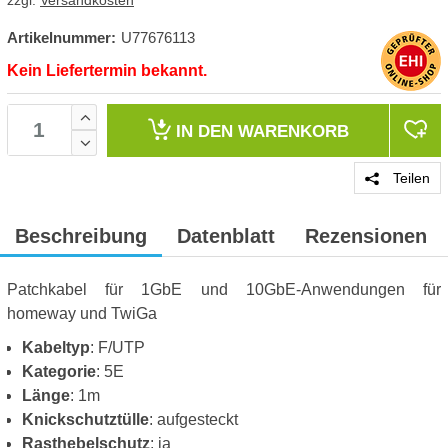
zzgl.
Versandkosten
Artikelnummer:
U77676113
Kein Liefertermin bekannt.
IN DEN
WARENKORB
Teilen
Beschreibung
Datenblatt
Rezensionen
Patchkabel für 1GbE und 10GbE-Anwendungen für
homeway und TwiGa
Kabeltyp
: F/UTP
Kategorie
: 5E
Länge
: 1m
Knickschutztülle
: aufgesteckt
Rasthebelschutz
: ja