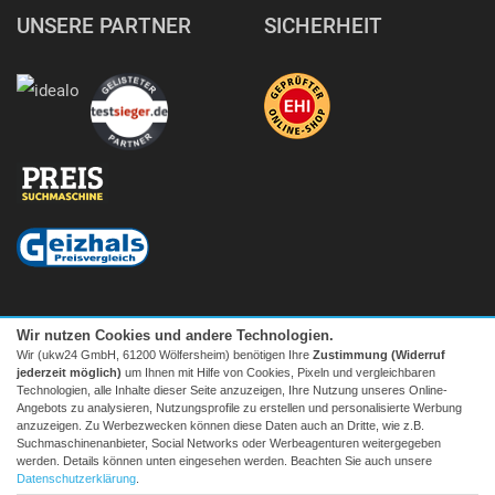
UNSERE PARTNER
SICHERHEIT
Wir nutzen Cookies und andere Technologien.
Wir (ukw24 GmbH, 61200 Wölfersheim) benötigen Ihre
Zustimmung (Widerruf
jederzeit möglich)
um Ihnen mit Hilfe von Cookies, Pixeln und vergleichbaren
Technologien, alle Inhalte dieser Seite anzuzeigen, Ihre Nutzung unseres Online-
Angebots zu analysieren, Nutzungsprofile zu erstellen und personalisierte Werbung
anzuzeigen. Zu Werbezwecken können diese Daten auch an Dritte, wie z.B.
Suchmaschinenanbieter, Social Networks oder Werbeagenturen weitergegeben
Facebook
|
twitter
werden. Details können unten eingesehen werden. Beachten Sie auch unsere
© 2026 Tecedo
Datenschutzerklärung
.