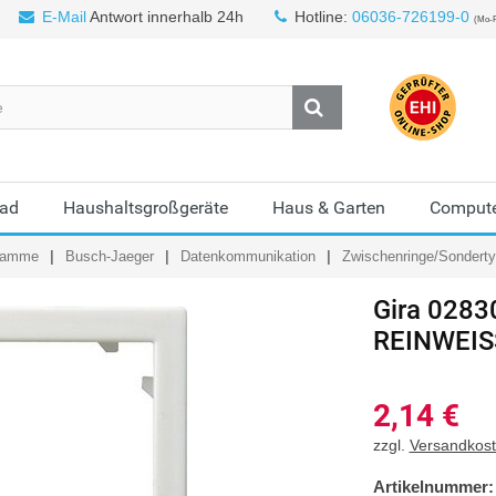
E-Mail
Antwort innerhalb 24h
Hotline:
06036-726199-0
(Mo-F
Bad
Haushaltsgroßgeräte
Haus & Garten
Compute
gramme
Busch-Jaeger
Datenkommunikation
Zwischenringe/Sondert
Gira 028
REINWEIS
2,14
€
zzgl.
Versandkos
Artikelnummer: