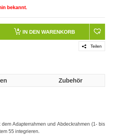
min bekannt.
IN DEN
WARENKORB
Teilen
nen
Zubehör
Genaue technis
Farbe
it dem Adapterrahmen und Abdeckrahmen (1- bis
Mit Klappdeck
tem 55 integrieren.