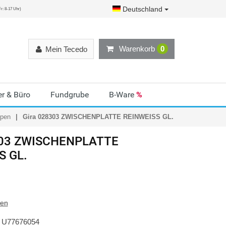
Deutschland
r: 8-17 Uhr)
Warenkorb
0
Mein Tecedo
r & Büro
Fundgrube
B-Ware
%
ypen
Gira 028303 ZWISCHENPLATTE REINWEISS GL.
303 ZWISCHENPLATTE
S GL.
ten
U77676054