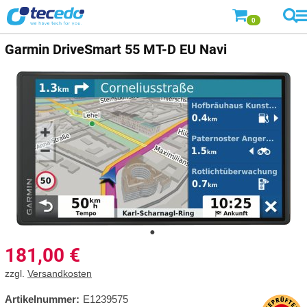
0
Garmin
DriveSmart 55 MT-D EU Navi
181,00
€
zzgl.
Versandkosten
Artikelnummer:
E1239575