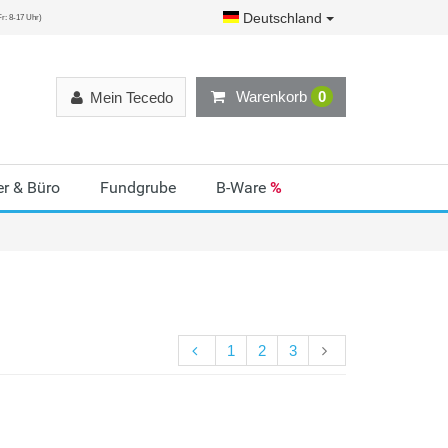
Deutschland
r: 8-17 Uhr)
Warenkorb
0
Mein Tecedo
r & Büro
Fundgrube
B-Ware
%
1
2
3