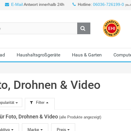
E-Mail
Antwort innerhalb 24h
Hotline:
06036-726199-0
(Mo-F
Bad
Haushaltsgroßgeräte
Haus & Garten
Compute
to, Drohnen & Video
pularität
Filter
 für Foto, Drohnen & Video
(alle Produkte angezeigt)
ukttyp
Marke
Preis