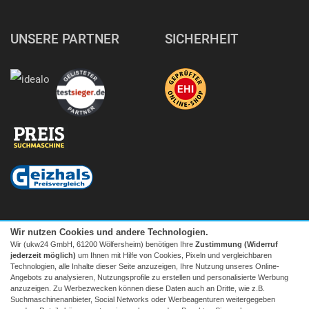
UNSERE PARTNER
SICHERHEIT
Wir nutzen Cookies und andere Technologien.
Wir (ukw24 GmbH, 61200 Wölfersheim) benötigen Ihre
Zustimmung (Widerruf
jederzeit möglich)
um Ihnen mit Hilfe von Cookies, Pixeln und vergleichbaren
Technologien, alle Inhalte dieser Seite anzuzeigen, Ihre Nutzung unseres Online-
Angebots zu analysieren, Nutzungsprofile zu erstellen und personalisierte Werbung
anzuzeigen. Zu Werbezwecken können diese Daten auch an Dritte, wie z.B.
Suchmaschinenanbieter, Social Networks oder Werbeagenturen weitergegeben
Facebook
|
twitter