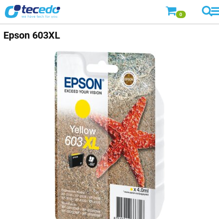
0
Epson
603XL