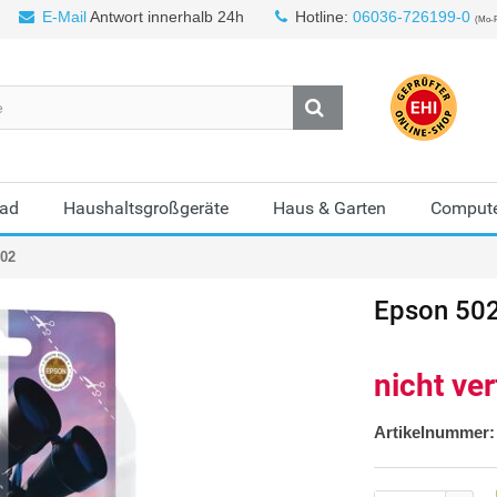
E-Mail
Antwort innerhalb 24h
Hotline:
06036-726199-0
(Mo-F
Bad
Haushaltsgroßgeräte
Haus & Garten
Compute
02
Epson
50
nicht ve
Artikelnummer: