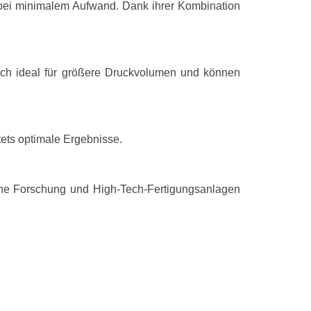
 bei minimalem Aufwand. Dank ihrer Kombination
Druckfarben
Drucktechnolo
Markenkompatib
ich ideal für größere Druckvolumen und können
Kompatibilität
Menge pro Pa
ets optimale Ergebnisse.
Farbtintenpat
Volumen Farbt
iche Forschung und High-Tech-Fertigungsanlagen
Seitenergebnis
Tintenpatrone
OEM-Code
Ursprungsland
Zertifizierung