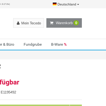
Deutschland
r: 8-17 Uhr)
Warenkorb
0
Mein Tecedo
r & Büro
Fundgrube
B-Ware
%
2
rfügbar
E1195492