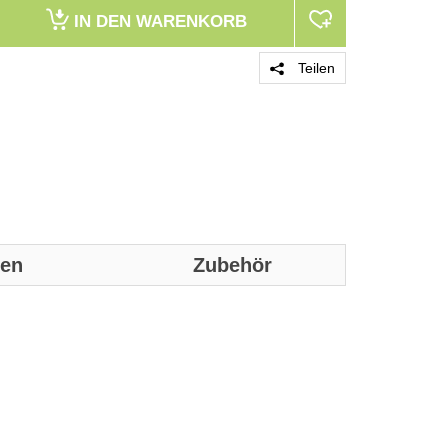
IN DEN
WARENKORB
Teilen
nen
Zubehör
Genaue technis
Merkmale
Typ
Tintentyp