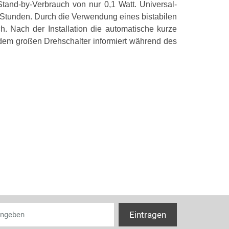
1. Zeitbereich 
Stand-by-Verbrauch von nur 0,1 Watt. Universal-
Stunden. Durch die Verwendung eines bistabilen
Montageart
. Nach der Installation die automatische kurze
Breite in Teilu
 dem großen Drehschalter informiert während des
Einbauhöhe
Anzahl der Kon
Anzahl der Kon
Anzahl der Um
Steuerspannun
Spannungsart
Schaltleistun
Schaltleistung
Schaltleistung