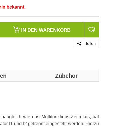
min bekannt.
IN DEN
WARENKORB
Teilen
nen
Zubehör
Genaue technis
Betätigungsart
 baugleich wie das Multifunktions-Zeitrelais, hat
Funktion
or t1 und t2 getrennt eingestellt werden. Hierzu