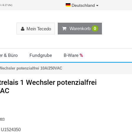
Deutschland
r: 8-17 Uhr)
Warenkorb
0
Mein Tecedo
r & Büro
Fundgrube
B-Ware
%
 Wechsler potenzialfrei 10A/250VAC
trelais 1 Wechsler potenzialfrei
VAC
ten
U1524350