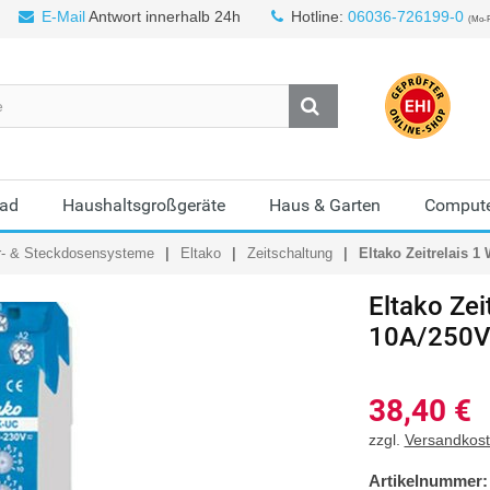
E-Mail
Antwort innerhalb 24h
Hotline:
06036-726199-0
(Mo-F
Bad
Haushaltsgroßgeräte
Haus & Garten
Compute
r- & Steckdosensysteme
Eltako
Zeitschaltung
Eltako Zeitrelais 1
Eltako Zei
10A/250
38,40
€
zzgl.
Versandkos
Artikelnummer: