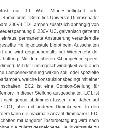
Typ
ust nur 0,1 Watt. Mindesthelligkeit oder
 45mm breit, 18mm tief. Universal-Dimmschalter
bare 230V-LED-Lampen zusätzlich abhängig von
Design
Steuerspannung 8..230V UC, galvanisch getrennt
Bauart
n ein/aus, permanente Ansteuerung verändert die
stellte Helligkeitsstufe bleibt beim Ausschalten
Produktfarbe
ert und wird gegebenenfalls bei Wiederkehr der
bschaltung. Mit dem oberen %Lampe/dim-speed-
gedimmt). Mit der Dimmgeschwindigkeit wird auch
Leistung
sche Lampenerkennung wirken soll, oder spezielle
Ohmsche Last
arlampen, welche konstruktionsbedingt mit einer
schalten. EC2 ist eine Comfort-Stellung für
emory in dieser Stellung ausgeschaltet. LC1 ist
cht weit genug abdimmen lassen und daher auf
e LC1, aber mit anderen Dimmkurven. In den
ßerdem kann die maximale Anzahl dimmbarer LED-
chalten mit längerer Tasterbetätigung wird nach
hne die zuletzt gespeicherte Helligkeitsstufe zu