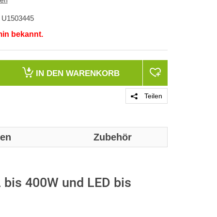
ten
U1503445
min bekannt.
IN DEN
WARENKORB
Teilen
nen
Zubehör
Genaue techni
nachfolgende
 bis 400W und LED bis
Leistungen