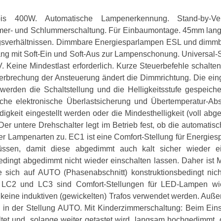
s 400W. Automatische Lampenerkennung. Stand-by-Verl
mmer- und Schlummerschaltung. Für Einbaumontage. 45mm lang,
ngsverhältnissen. Dimmbare Energiesparlampen ESL und dimm
ang mit Soft-Ein und Soft-Aus zur Lampenschonung. Universal-
Keine Mindestlast erforderlich. Kurze Steuerbefehle schalte
rbrechung der Ansteuerung ändert die Dimmrichtung. Die einge
werden die Schaltstellung und die Helligkeitsstufe gespeich
sche elektronische Überlastsicherung und Übertemperatur-A
keit eingestellt werden oder die Mindesthelligkeit (voll ab
Der untere Drehschalter legt im Betrieb fest, ob die automati
r Lampenarten zu. EC1 ist eine Comfort-Stellung für Energiesp
sen, damit diese abgedimmt auch kalt sicher wieder ein
dingt abgedimmt nicht wieder einschalten lassen. Daher ist M
e sich auf AUTO (Phasenabschnitt) konstruktionsbedingt ni
LC2 und LC3 sind Comfort-Stellungen für LED-Lampen wi
keine induktiven (gewickelten) Trafos verwendet werden. Au
s in der Stellung AUTO. Mit Kinderzimmerschaltung: Beim Eins
ltet und, solange weiter getastet wird, langsam hochgedimmt, o