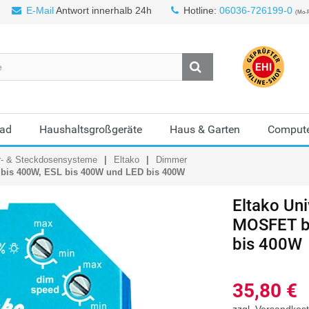
E-Mail
Antwort innerhalb 24h
Hotline:
06036-726199-0
(Mo-F
Bad
Haushaltsgroßgeräte
Haus & Garten
Compute
r- & Steckdosensysteme
Eltako
Dimmer
 bis 400W, ESL bis 400W und LED bis 400W
Eltako Un
MOSFET bi
bis 400W
35,80
€