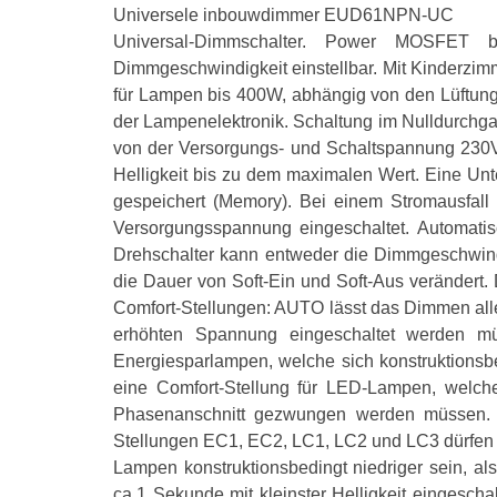
Universele inbouwdimmer EUD61NPN-UC
Universal-Dimmschalter. Power MOSFET bi
Dimmgeschwindigkeit einstellbar. Mit Kinderzi
für Lampen bis 400W, abhängig von den Lüftu
der Lampenelektronik. Schaltung im Nulldurchg
von der Versorgungs- und Schaltspannung 230V. 
Helligkeit bis zu dem maximalen Wert. Eine Unte
gespeichert (Memory). Bei einem Stromausfall 
Versorgungsspannung eingeschaltet. Automati
Drehschalter kann entweder die Dimmgeschwindig
die Dauer von Soft-Ein und Soft-Aus verändert. 
Comfort-Stellungen: AUTO lässt das Dimmen alle
erhöhten Spannung eingeschaltet werden müs
Energiesparlampen, welche sich konstruktionsbe
eine Comfort-Stellung für LED-Lampen, welch
Phasenanschnitt gezwungen werden müssen. 
Stellungen EC1, EC2, LC1, LC2 und LC3 dürfen 
Lampen konstruktionsbedingt niedriger sein, al
ca.1 Sekunde mit kleinster Helligkeit eingescha