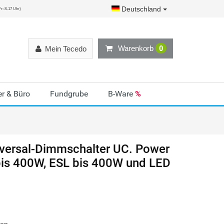
Deutschland
r: 8-17 Uhr)
Warenkorb
0
Mein Tecedo
r & Büro
Fundgrube
B-Ware
%
iversal-Dimmschalter UC. Power
s 400W, ESL bis 400W und LED