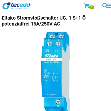
0
Eltako Stromstoßschalter UC. 1 S+1 Ö
potenzialfrei 16A/250V AC