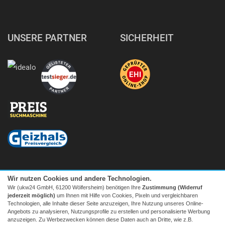
UNSERE PARTNER
SICHERHEIT
Wir nutzen Cookies und andere Technologien.
Wir (ukw24 GmbH, 61200 Wölfersheim) benötigen Ihre
Zustimmung (Widerruf
jederzeit möglich)
um Ihnen mit Hilfe von Cookies, Pixeln und vergleichbaren
Technologien, alle Inhalte dieser Seite anzuzeigen, Ihre Nutzung unseres Online-
Angebots zu analysieren, Nutzungsprofile zu erstellen und personalisierte Werbung
anzuzeigen. Zu Werbezwecken können diese Daten auch an Dritte, wie z.B.