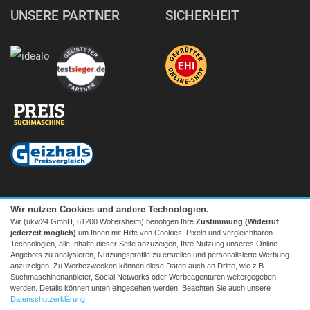
UNSERE PARTNER
SICHERHEIT
Wir nutzen Cookies und andere Technologien.
Wir (ukw24 GmbH, 61200 Wölfersheim) benötigen Ihre
Zustimmung (Widerruf
jederzeit möglich)
um Ihnen mit Hilfe von Cookies, Pixeln und vergleichbaren
Technologien, alle Inhalte dieser Seite anzuzeigen, Ihre Nutzung unseres Online-
Angebots zu analysieren, Nutzungsprofile zu erstellen und personalisierte Werbung
anzuzeigen. Zu Werbezwecken können diese Daten auch an Dritte, wie z.B.
Suchmaschinenanbieter, Social Networks oder Werbeagenturen weitergegeben
Facebook
|
twitter
werden. Details können unten eingesehen werden. Beachten Sie auch unsere
© 2026 Tecedo
Datenschutzerklärung
.