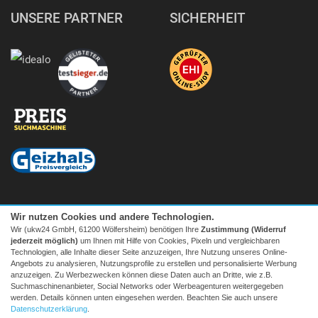
UNSERE PARTNER
SICHERHEIT
Wir nutzen Cookies und andere Technologien.
Wir (ukw24 GmbH, 61200 Wölfersheim) benötigen Ihre
Zustimmung (Widerruf
jederzeit möglich)
um Ihnen mit Hilfe von Cookies, Pixeln und vergleichbaren
Technologien, alle Inhalte dieser Seite anzuzeigen, Ihre Nutzung unseres Online-
Angebots zu analysieren, Nutzungsprofile zu erstellen und personalisierte Werbung
anzuzeigen. Zu Werbezwecken können diese Daten auch an Dritte, wie z.B.
Suchmaschinenanbieter, Social Networks oder Werbeagenturen weitergegeben
Facebook
|
twitter
werden. Details können unten eingesehen werden. Beachten Sie auch unsere
© 2026 Tecedo
Datenschutzerklärung
.