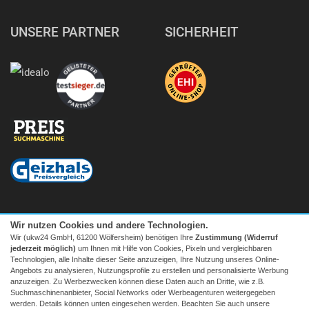
UNSERE PARTNER
SICHERHEIT
Wir nutzen Cookies und andere Technologien.
Wir (ukw24 GmbH, 61200 Wölfersheim) benötigen Ihre
Zustimmung (Widerruf
jederzeit möglich)
um Ihnen mit Hilfe von Cookies, Pixeln und vergleichbaren
Technologien, alle Inhalte dieser Seite anzuzeigen, Ihre Nutzung unseres Online-
Angebots zu analysieren, Nutzungsprofile zu erstellen und personalisierte Werbung
anzuzeigen. Zu Werbezwecken können diese Daten auch an Dritte, wie z.B.
Suchmaschinenanbieter, Social Networks oder Werbeagenturen weitergegeben
Facebook
|
twitter
werden. Details können unten eingesehen werden. Beachten Sie auch unsere