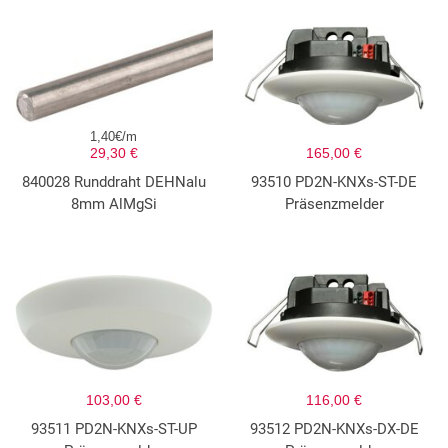
1,40€/m
29,30 €
165,00 €
840028 Runddraht DEHNalu
93510 PD2N-KNXs-ST-DE
8mm AlMgSi
Präsenzmelder
103,00 €
116,00 €
93511 PD2N-KNXs-ST-UP
93512 PD2N-KNXs-DX-DE