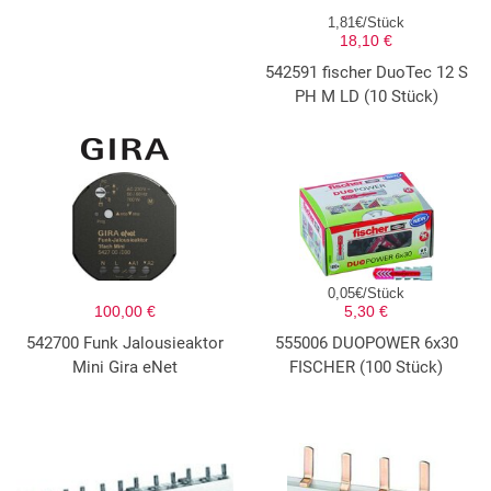
1,81€/Stück
18,10 €
542591 fischer DuoTec 12 S
PH M LD (10 Stück)
0,05€/Stück
100,00 €
5,30 €
542700 Funk Jalousieaktor
555006 DUOPOWER 6x30
Mini Gira eNet
FISCHER (100 Stück)