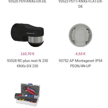
93520 PD9-KNXs-DX-DE
93523 PD11-KNXs-FLAT-DX-
DE
110,70 €
4,53 €
93528 RC-plus next N 230
93752 AP Montageset IP54
KNXs-DX 230
PD2N/4N-UP