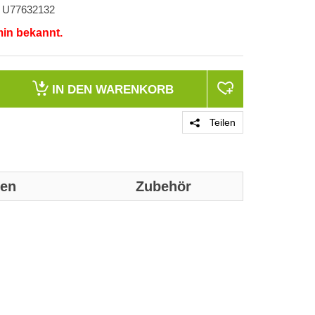
U77632132
min bekannt.
IN DEN
WARENKORB
Teilen
nen
Zubehör
Genaue technis
Faserart
Kabeltyp