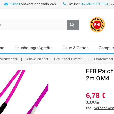
E-Mail
Antwort innerhalb 24h
Hotline:
06036-726199-0
(Mo-F
Bad
Haushaltsgroßgeräte
Haus & Garten
Compute
zwerktechnik
Lichtwellenleiter
LWL-Kabel Diverse
EFB Patchkabel
EFB
Patch
2m OM4
6,78
€
3,39€/m
zzgl.
Versandkos