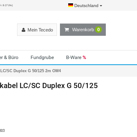
Deutschland
r: 8-17 Uhr)
Warenkorb
0
Mein Tecedo
r & Büro
Fundgrube
B-Ware
%
 LC/SC Duplex G 50/125 2m OM4
kabel LC/SC Duplex G 50/125
ten