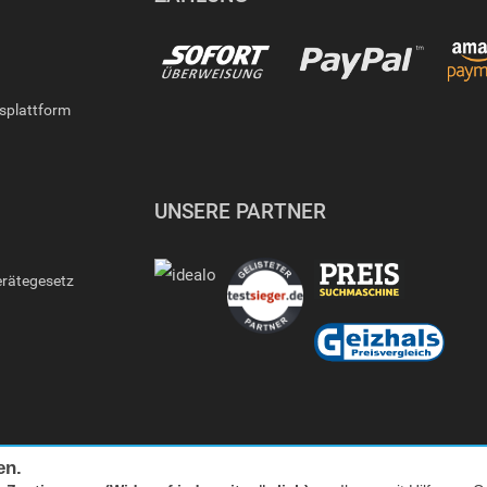
gsplattform
UNSERE PARTNER
erätegesetz
en.