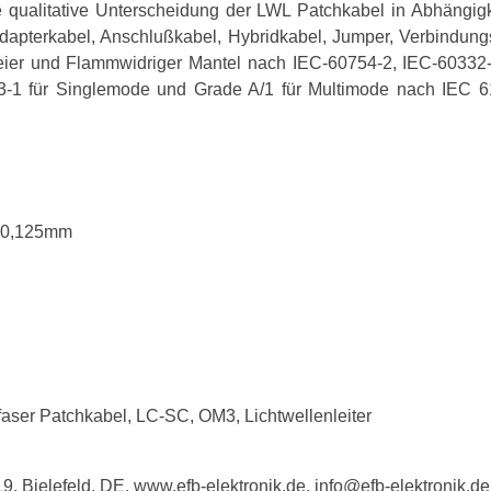
e qualitative Unterscheidung der LWL Patchkabel in Abhängi
Adapterkabel, Anschlußkabel, Hybridkabel, Jumper, Verbindu
reier und Flammwidriger Mantel nach IEC-60754-2, IEC-60332
3-1 für Singlemode und Grade A/1 für Multimode nach IEC 6
: 0,125mm
aser Patchkabel, LC-SC, OM3, Lichtwellenleiter
, Bielefeld, DE, www.efb-elektronik.de, info@efb-elektronik.de