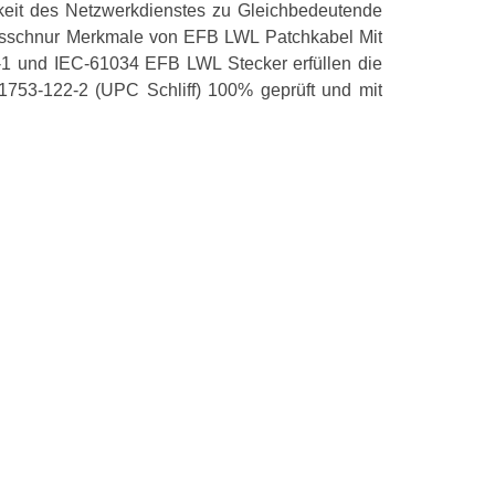
gkeit des Netzwerkdienstes zu Gleichbedeutende
Außendurchmes
ngsschnur Merkmale von EFB LWL Patchkabel Mit
Kabeltyp
-1 und IEC-61034 EFB LWL Stecker erfüllen die
1753-122-2 (UPC Schliff) 100% geprüft und mit
Länge
Steckverbinde
Steckverbinde
Mantel-Farbe
Knickschutztül