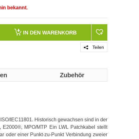
min bekannt.
IN DEN
WARENKORB
Teilen
nen
Zubehör
Genaue technis
Faserart
r ISO/IEC11801. Historisch gewachsen sind in der
Kategorie
 SC, E2000®, MPO/MTP Ein LWL Patchkabel stellt
Anzahl der Fa
ar oder einer Punkt-zu-Punkt Verbindung zweier