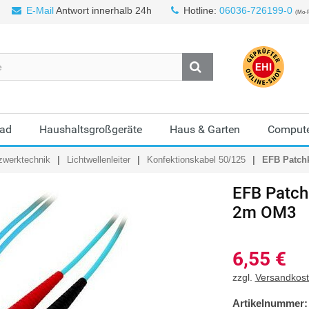
E-Mail
Antwort innerhalb 24h
Hotline:
06036-726199-0
(Mo-F
Bad
Haushaltsgroßgeräte
Haus & Garten
Compute
zwerktechnik
Lichtwellenleiter
Konfektionskabel 50/125
EFB Patch
EFB
Patch
2m OM3
6,55
€
zzgl.
Versandkos
Artikelnummer: