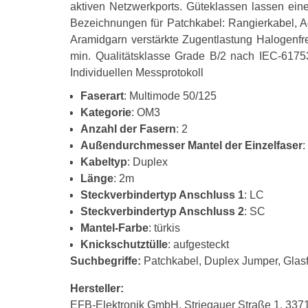
aktiven Netzwerkports. Güteklassen lassen ein
Bezeichnungen für Patchkabel: Rangierkabel, 
Aramidgarn verstärkte Zugentlastung Halogenf
min. Qualitätsklasse Grade B/2 nach IEC-6175
Individuellen Messprotokoll
Faserart
: Multimode 50/125
Kategorie
: OM3
Anzahl der Fasern
: 2
Außendurchmesser Mantel der Einzelfaser
Kabeltyp
: Duplex
Länge
: 2m
Steckverbindertyp Anschluss 1
: LC
Steckverbindertyp Anschluss 2
: SC
Mantel-Farbe
: türkis
Knickschutztülle
: aufgesteckt
Suchbegriffe:
Patchkabel, Duplex Jumper, Glasf
Hersteller:
EFB-Elektronik GmbH, Striegauer Straße 1, 33719