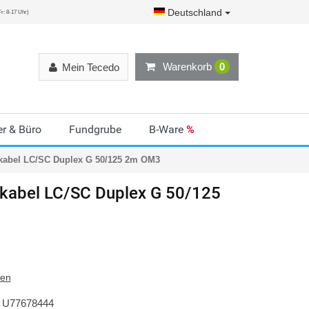
Deutschland
r: 8-17 Uhr)
Warenkorb
0
Mein Tecedo
r & Büro
Fundgrube
B-Ware
%
kabel LC/SC Duplex G 50/125 2m OM3
kabel LC/SC Duplex G 50/125
ten
U77678444