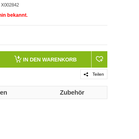
X002842
min bekannt.
IN DEN
WARENKORB
Teilen
nen
Zubehör
Genaue technis
Technische D
Typ