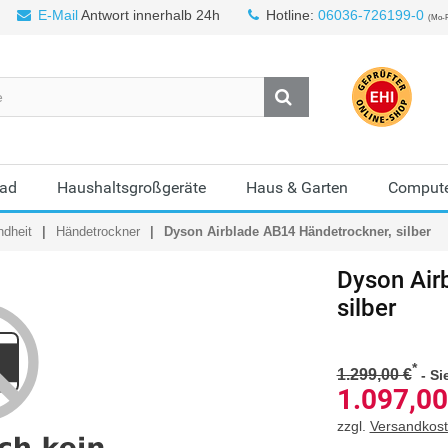
E-Mail
Antwort innerhalb 24h
Hotline:
06036-726199-0
(Mo-F
Bad
Haushaltsgroßgeräte
Haus & Garten
Compute
ndheit
Händetrockner
Dyson Airblade AB14 Händetrockner, silber
Dyson
Air
silber
*
1.299,00 €
-
Si
1.097,00
zzgl.
Versandkos