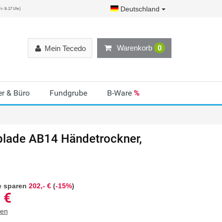
Deutschland
r: 8-17 Uhr)
Warenkorb
0
Mein Tecedo
r & Büro
Fundgrube
B-Ware
%
blade AB14 Händetrockner,
e sparen
202,- €
(
-15%
)
€
ten