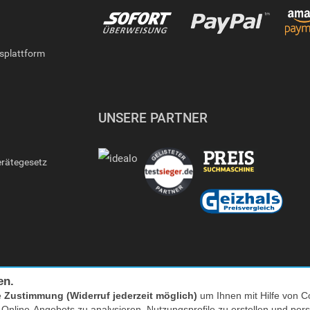
gsplattform
UNSERE PARTNER
erätegesetz
en.
e
Zustimmung (Widerruf jederzeit möglich)
um Ihnen mit Hilfe von Co
s Online-Angebots zu analysieren, Nutzungsprofile zu erstellen und p