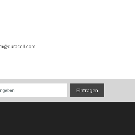
Ausführung
IEC-Bezeichn
.im@duracell.com