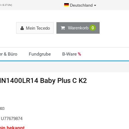
Deutschland
r: 8-17 Uhr)
Warenkorb
0
Mein Tecedo
r & Büro
Fundgrube
B-Ware
%
N1400LR14 Baby Plus C K2
ten
U77679874
min bekannt.