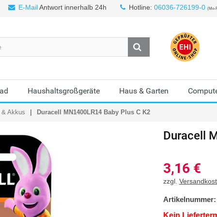
E-Mail
Antwort innerhalb 24h
Hotline:
06036-726199-0
(Mo-F
Bad
Haushaltsgroßgeräte
Haus & Garten
Compute
n & Akkus
Duracell MN1400LR14 Baby Plus C K2
Duracell
M
3,16
€
zzgl.
Versandkos
Artikelnummer:
Kein Lieferter