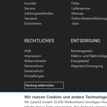
Kontakt
FAQs
Service
Lieferservice
Zahlungsmethoden
Sitemap
Versand
Online-Streitschlichtun
Gutscheine
Jobs
RECHTLICHES
ENTSORGUNG
AGB
Batteriegesetz
Impressum
Elektro- und Elektronikg
Widerrufsrecht
Energielabel
Datenschutz
Altgeräte-Entsorgung
Datenschutz-
Einstellungen
Vertrag widerrufen
Wir nutzen Cookies und andere Technologi
Wir (ukw24 GmbH, 61200 Wölfersheim) benötigen Ihr
Inhalte dieser Seite anzuzeigen, Ihre Nutzung unsere