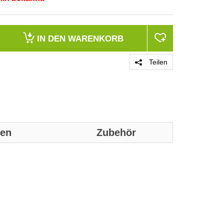
IN DEN
WARENKORB
Teilen
nen
Zubehör
Genaue technis
Größenbezeic
Anzahl der Zel