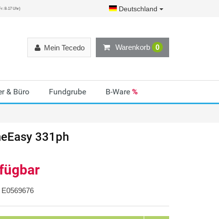
Deutschland
r: 8-17 Uhr)
Warenkorb
0
Mein Tecedo
r & Büro
Fundgrube
B-Ware
%
eEasy 331ph
rfügbar
E0569676