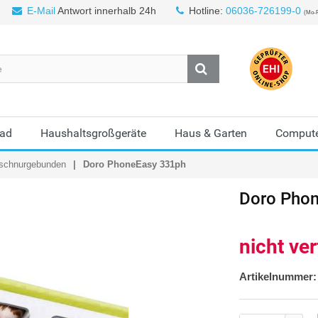
E-Mail
Antwort innerhalb 24h
Hotline:
06036-726199-0
(Mo-F
Bad
Haushaltsgroßgeräte
Haus & Garten
Compute
 schnurgebunden
Doro PhoneEasy 331ph
Doro
Phon
nicht ve
Artikelnummer: