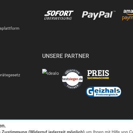
gsplattform
UNSERE PARTNER
erätegesetz
en.
e
Zustimmung (Widerruf jederzeit möglich)
um Ihnen mit Hilfe von Co