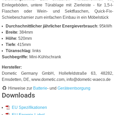
Einlegeböden, untere Türablage mit Zierleiste - für 1,5-l-
Flaschen oder Wein- und Sektflaschen, Quick-Fix-
Schiebescharnier zum einfachen Einbau in ein Möbelstück
Durchschnittlicher jährlicher Energieverbrauch
: 95kWh
Breite
: 384mm
Höhe
: 520mm
Tiefe
: 415mm
Türanschlag
: links
Suchbegriffe:
Mini-Kühlschrank
Hersteller:
Dometic Germany GmbH, Hollefeldstraße 63, 48282,
Emsdetten, DE, www.dometic.com, info@dometic-waeco.de
Hinweise zur
Batterie
- und
Geräteentsorgung
Downloads
EU Spezifikationen
EU Energie-Label