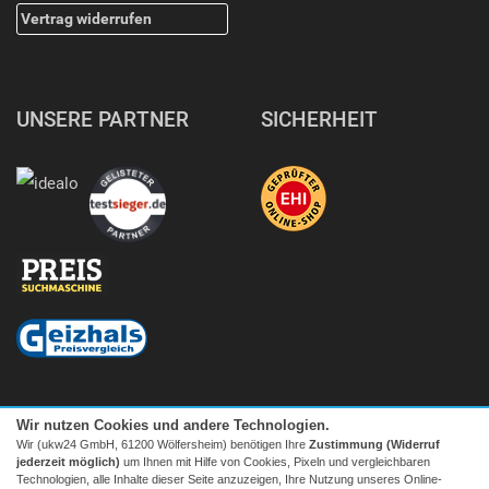
Vertrag widerrufen
UNSERE PARTNER
SICHERHEIT
Wir nutzen Cookies und andere Technologien.
Wir (ukw24 GmbH, 61200 Wölfersheim) benötigen Ihre
Zustimmung (Widerruf
jederzeit möglich)
um Ihnen mit Hilfe von Cookies, Pixeln und vergleichbaren
Technologien, alle Inhalte dieser Seite anzuzeigen, Ihre Nutzung unseres Online-