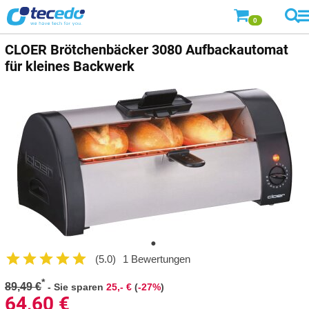
0
CLOER Brötchenbäcker 3080 Aufbackautomat
für kleines Backwerk
(5.0)
1 Bewertungen
*
89,49 €
-
Sie sparen
25,- €
(
-27%
)
64,60
€