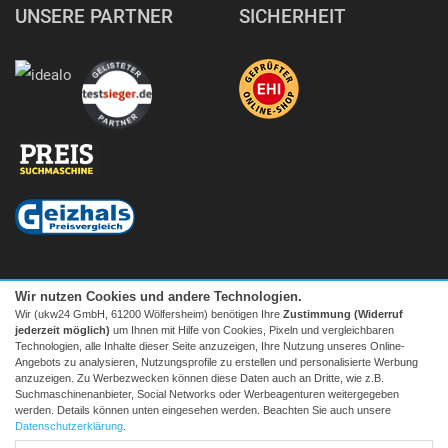
UNSERE PARTNER
SICHERHEIT
Wir nutzen Cookies und andere Technologien.
Wir (ukw24 GmbH, 61200 Wölfersheim) benötigen Ihre
Zustimmung (Widerruf
jederzeit möglich)
um Ihnen mit Hilfe von Cookies, Pixeln und vergleichbaren
Technologien, alle Inhalte dieser Seite anzuzeigen, Ihre Nutzung unseres Online-
Angebots zu analysieren, Nutzungsprofile zu erstellen und personalisierte Werbung
anzuzeigen. Zu Werbezwecken können diese Daten auch an Dritte, wie z.B.
Suchmaschinenanbieter, Social Networks oder Werbeagenturen weitergegeben
Facebook
|
twitter
werden. Details können unten eingesehen werden. Beachten Sie auch unsere
© 2026 Tecedo
Datenschutzerklärung
.