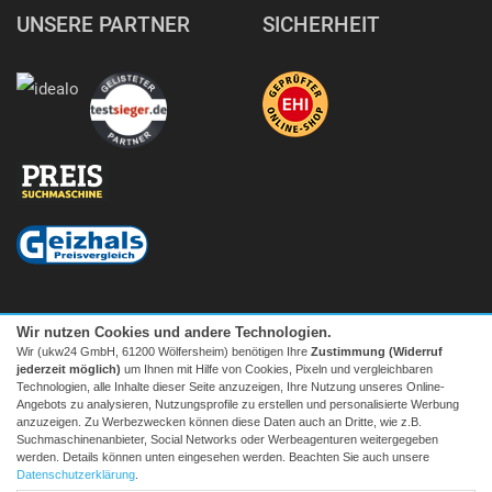
UNSERE PARTNER
SICHERHEIT
Wir nutzen Cookies und andere Technologien.
Wir (ukw24 GmbH, 61200 Wölfersheim) benötigen Ihre
Zustimmung (Widerruf
jederzeit möglich)
um Ihnen mit Hilfe von Cookies, Pixeln und vergleichbaren
Technologien, alle Inhalte dieser Seite anzuzeigen, Ihre Nutzung unseres Online-
Angebots zu analysieren, Nutzungsprofile zu erstellen und personalisierte Werbung
anzuzeigen. Zu Werbezwecken können diese Daten auch an Dritte, wie z.B.
Suchmaschinenanbieter, Social Networks oder Werbeagenturen weitergegeben
Facebook
|
twitter
werden. Details können unten eingesehen werden. Beachten Sie auch unsere
© 2026 Tecedo
Datenschutzerklärung
.