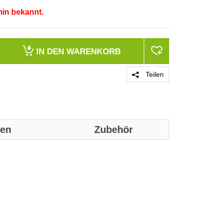
min bekannt.
IN DEN
WARENKORB
Teilen
nen
Zubehör
Genaue technis
Anwendung
Leuchtmittel