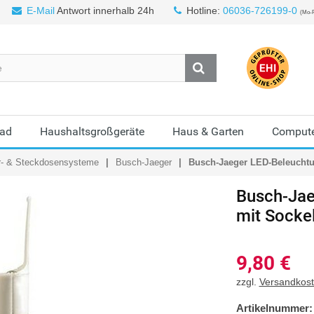
E-Mail
Antwort innerhalb 24h
Hotline:
06036-726199-0
(Mo-F
Bad
Haushaltsgroßgeräte
Haus & Garten
Compute
r- & Steckdosensysteme
Busch-Jaeger
Busch-Jaeger LED-Beleuchtun
Busch-Jae
mit Socke
9,80
€
zzgl.
Versandkos
Artikelnummer: