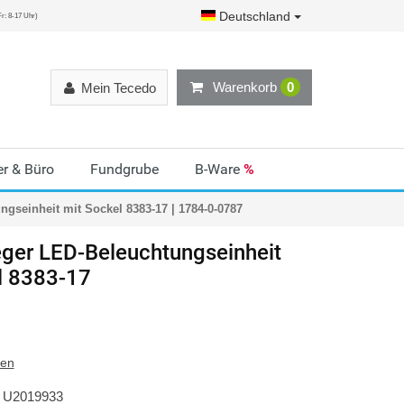
Deutschland
r: 8-17 Uhr)
Warenkorb
0
Mein Tecedo
r & Büro
Fundgrube
B-Ware
%
gseinheit mit Sockel 8383-17 | 1784-0-0787
ger
LED-Beleuchtungseinheit
l 8383-17
ten
U2019933