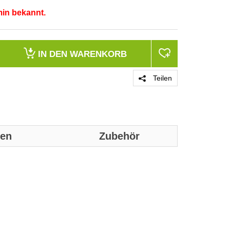
min bekannt.
IN DEN
WARENKORB
Teilen
nen
Zubehör
Genaue technis
Anwendung
Leuchtmittel