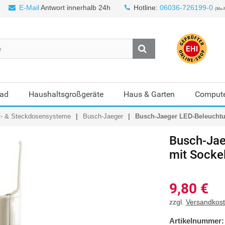
E-Mail
Antwort innerhalb 24h
Hotline:
06036-726199-0
(Mo-F
Bad
Haushaltsgroßgeräte
Haus & Garten
Compute
r- & Steckdosensysteme
Busch-Jaeger
Busch-Jaeger LED-Beleuchtun
Busch-Jae
mit Socke
9,80
€
zzgl.
Versandkos
Artikelnummer: