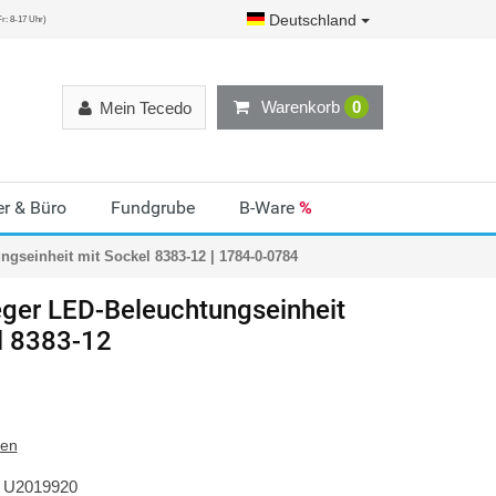
Deutschland
r: 8-17 Uhr)
Warenkorb
0
Mein Tecedo
r & Büro
Fundgrube
B-Ware
%
gseinheit mit Sockel 8383-12 | 1784-0-0784
ger
LED-Beleuchtungseinheit
l 8383-12
ten
U2019920