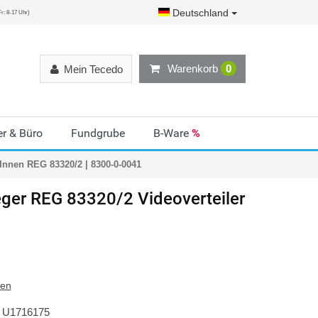
Deutschland
r: 8-17 Uhr)
Warenkorb
0
Mein Tecedo
r & Büro
Fundgrube
B-Ware
%
 Innen REG 83320/2 | 8300-0-0041
ger
REG 83320/2 Videoverteiler
ten
U1716175