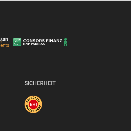
Temperaturbere
Temperaturber
SICHERHEIT