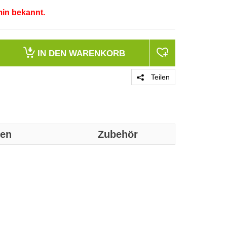
min bekannt.
IN DEN
WARENKORB
Teilen
nen
Zubehör
Genaue technis
Anschlüsse u
Anzahl der Au