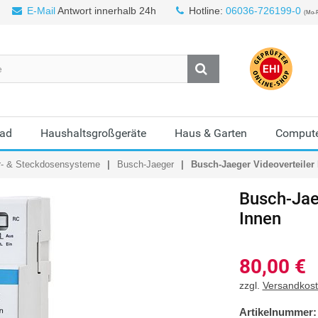
E-Mail
Antwort innerhalb 24h
Hotline:
06036-726199-0
(Mo-F
Bad
Haushaltsgroßgeräte
Haus & Garten
Compute
r- & Steckdosensysteme
Busch-Jaeger
Busch-Jaeger Videoverteiler
Busch-Jae
Innen
80,00
€
zzgl.
Versandkos
Artikelnummer: