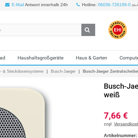
E-Mail
Antwort innerhalb 24h
Hotline:
06036-726199-0
(Mo-F
Bad
Haushaltsgroßgeräte
Haus & Garten
Compute
r- & Steckdosensysteme
Busch-Jaeger
Busch-Jaeger Zentralscheibe 
Busch-Jae
weiß
7,66
€
zzgl.
Versandkos
Artikelnummer: