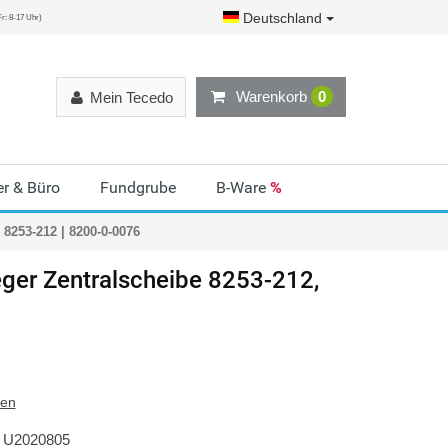
Deutschland
r: 8-17 Uhr)
Warenkorb
0
Mein Tecedo
r & Büro
Fundgrube
B-Ware
%
8253-212 | 8200-0-0076
ger
Zentralscheibe 8253-212,
ten
U2020805