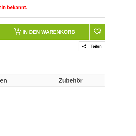
min bekannt.
IN DEN
WARENKORB
Teilen
nen
Zubehör
Genaue technis
Merkmale
Produkttyp