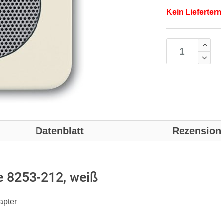
Kein Lieferter
Datenblatt
Rezensio
e 8253-212, weiß
apter