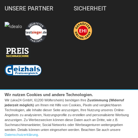
UNSERE PARTNER
SICHERHEIT
Wir nutzen Cookies und andere Technologien.
Wir (ukw24 GmbH, 61200 Wölfersheim) benötigen Ihre
Zustimmung (Widerruf
jederzeit möglich)
um Ihnen mit Hilfe von Cookies, Pixeln und vergleichbaren
Technologien, alle Inhalte dieser Seite anzuzeigen, Ihre Nutzung unseres Online-
Angebots zu analysieren, Nutzungsprofile zu erstellen und personalisierte Werbung
anzuzeigen. Zu Werbezwecken können diese Daten auch an Dritte, wie z.B.
Suchmaschinenanbieter, Social Networks oder Werbeagenturen weitergegeben
Facebook
|
twitter
werden. Details können unten eingesehen werden. Beachten Sie auch unsere
© 2026 Tecedo
Datenschutzerklärung
.