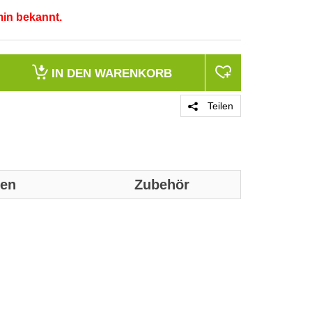
min bekannt.
IN DEN
WARENKORB
Teilen
nen
Zubehör
Genaue technis
Ausführung
Abtastbares Sy