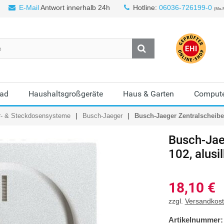
E-Mail
Antwort innerhalb 24h
Hotline:
06036-726199-0
(Mo-F
Bad
Haushaltsgroßgeräte
Haus & Garten
Compute
r- & Steckdosensysteme
Busch-Jaeger
Busch-Jaeger Zentralscheibe 
Busch-Jae
102, alusi
18,10
€
zzgl.
Versandkos
Artikelnummer: