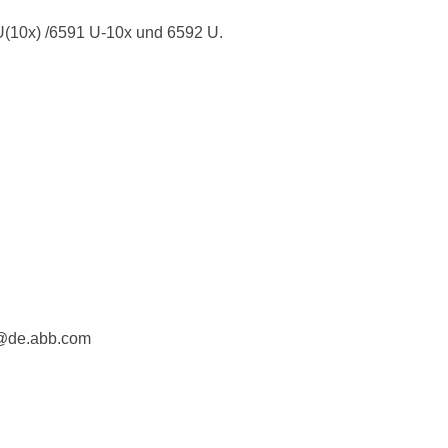
Verwendung
U(10x) /6591 U-10x und 6592 U.
Geeignet für 
Befestigungsar
Kontrollfenste
Werkstoff
Werkstoffgüte
Halogenfrei
Oberflächensc
Ausführung de
e@de.abb.com
Antibakteriell
Farbe
RAL-Nummer (