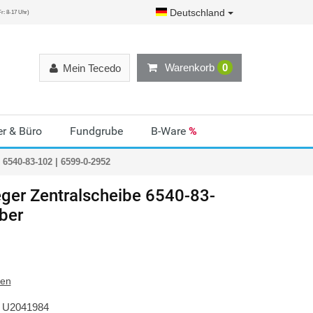
Deutschland
r: 8-17 Uhr)
Warenkorb
0
Mein Tecedo
r & Büro
Fundgrube
B-Ware
%
6540-83-102 | 6599-0-2952
ger
Zentralscheibe 6540-83-
lber
ten
U2041984